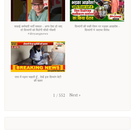
सफ़ाई कर्मचारी भर्ती मामला - अगर ऐसा हो जाए
दिव्यांगों की रुकी पेंशन पर भड़का आक्रोश -
तो दिव्यांगों को मिलेगी सीधी नौकरी
दिव्यांगों ने जताया विरोध
#divyangnews
पापा में पढ़ना चाहती हूँ , देखें इस दिव्यांग बेटी
की खबर
Next
»
1
/
552