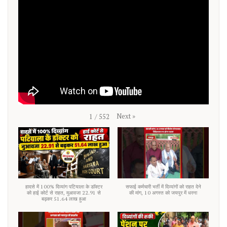
Next
»
1
/
552
हादसे में 100% दिव्यांग पटियाला के डाॅक्टर
सफाई कर्मचारी भर्ती में दिव्यांगों को राहत देने
को हाई कोर्ट से राहत, मुआवजा 22.91 से
की मांग, 10 अगस्त को जयपुर में धरना
बढ़कर 51.64 लाख हुआ