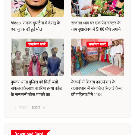
VIdeo: सड़क दुघर्टना में देरांठू के
राजगढ़ धाम पर एक पेड़ राष्ट्र के
एक युवक की हुई मौत
नाम वृक्षारोपण में 5100 पौधे लगाये
सामाजिक खबरें
सामाजिक खबरें
पुष्कर थाना पुलिस को मिली बडी
केकड़ी में शिवाय फाउंडेशन के
सफलताकैलाश बावरिया हत्या कांड
तत्वावधान में संचालित सिलाई केन्द
के सनसनी खेज मामले का…
की महिलाओं ने 1100…
PREV
NEXT
Download Card