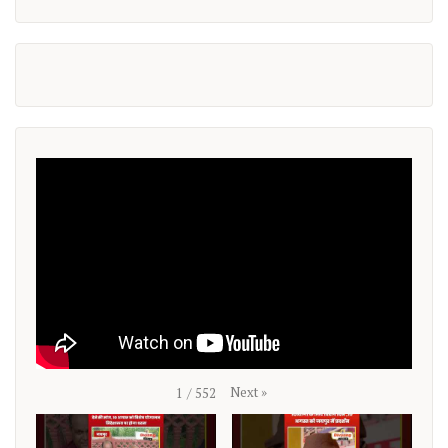
Next
»
1
/
552