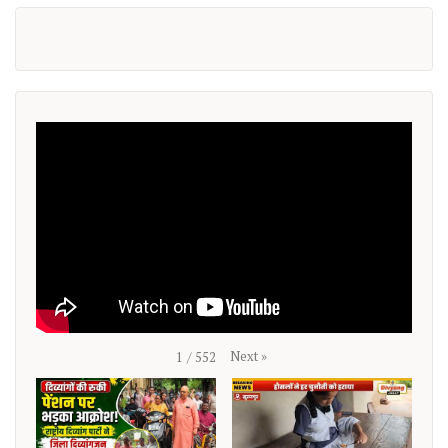
Next
»
1
/
552