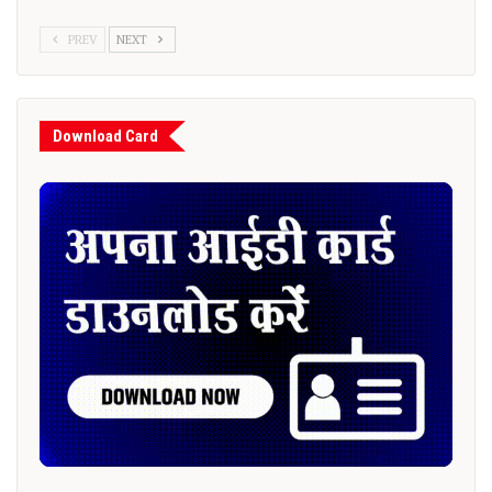
PREV
NEXT
Download Card