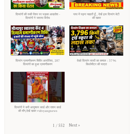
दिव्यांगों की रुकी पेंशन पर भड़का आक्रोश -
पापा में पढ़ना चाहती हूँ , देखें इस दिव्यांग बेटी
दिव्यांगों ने जताया विरोध
की खबर
दिव्यांग प्रमाणीकरण शिविर आयोजित, 287
देखो दिव्यांग साथी का कमाल : 3796
दिव्यांगों का हुआ प्रमाणीकरण
किलोमीटर की यात्रा
दिव्यांगों ने करी आयुष्मान कार्ड और राशन कार्ड
की माँग,देखें खबर #divyangnews
Next
»
1
/
552