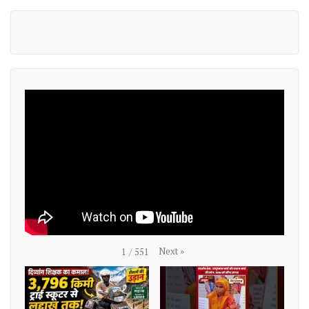
Next
»
1
/
551