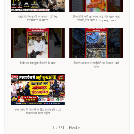
देखो दिव्यांग साथी का कमाल : 3796
दिव्यांगों ने करी आयुष्मान कार्ड और राशन कार्ड
किलोमीटर की यात्रा
की माँग,देखें खबर #divyangnews
देखो यह क्या हुआ दिव्यांगों के साथ
दिव्यांग आरक्षण पर हाईकोर्ट का फैसला : देखें
खबर
मध्यप्रदेश के दिव्यांगों के लिए खुशखबरी : 13
दिव्यांगों को मिली स्कूटी
Next
»
1
/
551