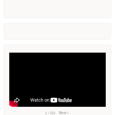
Next
»
1
/
551