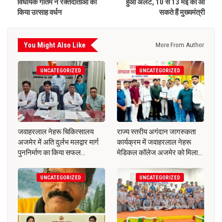
विधायक गौतम ने रक्तदाताओं का
हुआ अलर्ट, 10 से 13 मई को आ
किया उत्साह वर्धन
सकते हैं मुख्यमंत्री
You Might Also Like
More From Author
UNCATEGORIZED
UNCATEGORIZED
जवाहरलाल नेहरू चिकित्सालय
राज्य स्तरीय अगंदान जागरुकता
अजमेर में अति दुर्लभ मलद्वार मार्ग
कार्यक्रम में जवाहरलाल नेहरू
पुननिर्माण का किया सफल…
मेडिकल कॉलेज अजमेर को मिला…
UNCATEGORIZED
UNCATEGORIZED