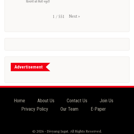
दिव्यांगों को मिली स्कूटी
Next
»
1
/
551
Advertisement
Home
About Us
Contact Us
Join Us
Privacy Policy
Our Team
E-Paper
© 2026 - Divyang Jagat. All Rights Reserved.