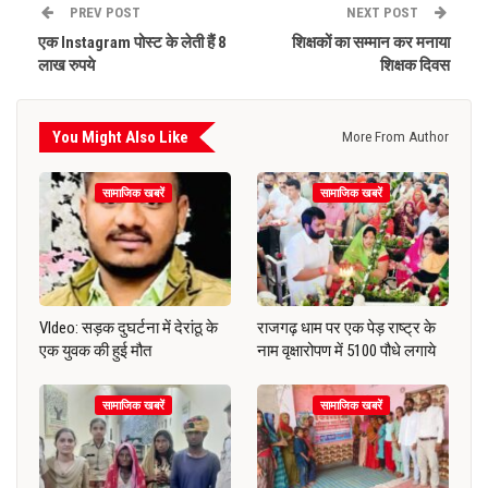
PREV POST
NEXT POST
एक Instagram पोस्ट के लेती हैं 8
शिक्षकों का सम्मान कर मनाया
लाख रुपये
शिक्षक दिवस
You Might Also Like
More From Author
सामाजिक खबरें
सामाजिक खबरें
VIdeo: सड़क दुघर्टना में देरांठू के
राजगढ़ धाम पर एक पेड़ राष्ट्र के
एक युवक की हुई मौत
नाम वृक्षारोपण में 5100 पौधे लगाये
सामाजिक खबरें
सामाजिक खबरें