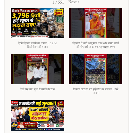
Next
»
1
/
551
देखो दिव्यांग साथी का कमाल : 3796
दिव्यांगों ने करी आयुष्मान कार्ड और राशन कार्ड
किलोमीटर की यात्रा
की माँग,देखें खबर #divyangnews
देखो यह क्या हुआ दिव्यांगों के साथ
दिव्यांग आरक्षण पर हाईकोर्ट का फैसला : देखें
खबर