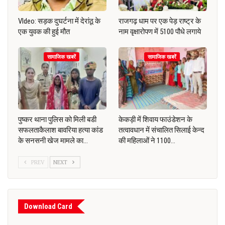
VIdeo: सड़क दुघर्टना में देरांठू के
राजगढ़ धाम पर एक पेड़ राष्ट्र के
एक युवक की हुई मौत
नाम वृक्षारोपण में 5100 पौधे लगाये
सामाजिक खबरें
सामाजिक खबरें
पुष्कर थाना पुलिस को मिली बडी
केकड़ी में शिवाय फाउंडेशन के
सफलताकैलाश बावरिया हत्या कांड
तत्वावधान में संचालित सिलाई केन्द
के सनसनी खेज मामले का…
की महिलाओं ने 1100…
PREV
NEXT
Download Card