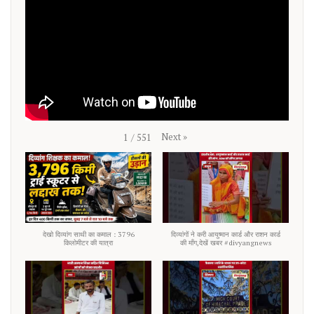
Next
»
1
/
551
देखो दिव्यांग साथी का कमाल : 3796
दिव्यांगों ने करी आयुष्मान कार्ड और राशन कार्ड
किलोमीटर की यात्रा
की माँग,देखें खबर #divyangnews