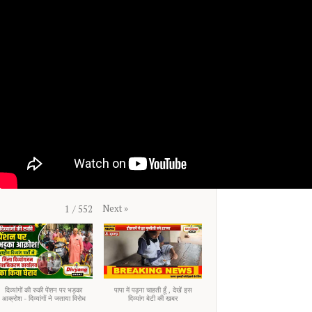
Next
»
1
/
552
दिव्यांगों की रुकी पेंशन पर भड़का
पापा में पढ़ना चाहती हूँ , देखें इस
आक्रोश - दिव्यांगों ने जताया विरोध
दिव्यांग बेटी की खबर