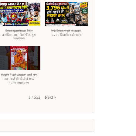
दिव्यांग प्रमाणीकरण शिविर
देखो दिव्यांग साथी का कमाल :
आयोजित, 287 दिव्यांगों का हुआ
3796 किलोमीटर की यात्रा
प्रमाणीकरण
दिव्यांगों ने करी आयुष्मान कार्ड और
राशन कार्ड की माँग,देखें खबर
#divyangnews
Next
»
1
/
552