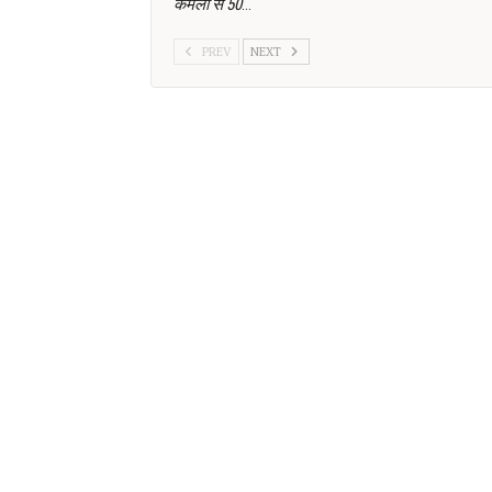
कमलो से 50
…
PREV
NEXT