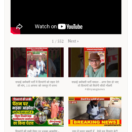
Next
»
1
/
552
सफाई कर्मचारी भर्ती में दिव्यांगों को राहत देने
सफ़ाई कर्मचारी भर्ती मामला - अगर ऐसा हो जाए
की मांग, 10 अगस्त को जयपुर में धरना
तो दिव्यांगों को मिलेगी सीधी नौकरी
#divyangnews
दिव्यांगों की रुकी पेंशन पर भड़का आक्रोश -
पापा में पढ़ना चाहती हूँ , देखें इस दिव्यांग बेटी