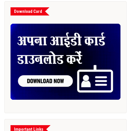
Download Card
Important Links