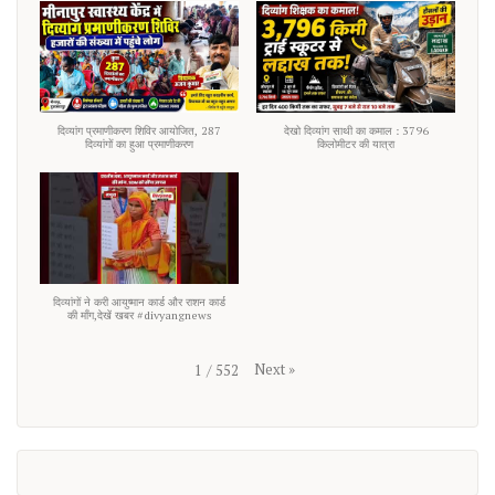
दिव्यांग प्रमाणीकरण शिविर आयोजित, 287
देखो दिव्यांग साथी का कमाल : 3796
दिव्यांगों का हुआ प्रमाणीकरण
किलोमीटर की यात्रा
दिव्यांगों ने करी आयुष्मान कार्ड और राशन कार्ड
की माँग,देखें खबर #divyangnews
Next
»
1
/
552