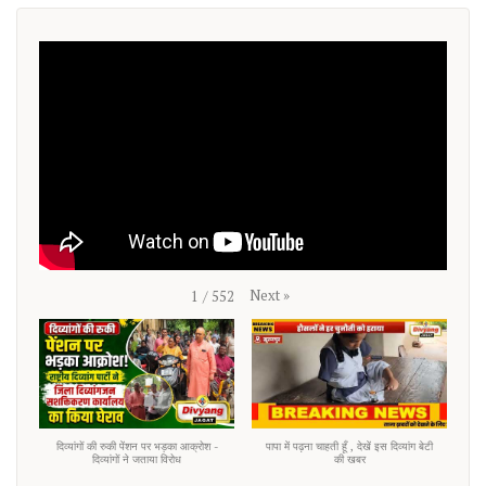
Next
»
1
/
552
दिव्यांगों की रुकी पेंशन पर भड़का आक्रोश -
पापा में पढ़ना चाहती हूँ , देखें इस दिव्यांग बेटी
दिव्यांगों ने जताया विरोध
की खबर