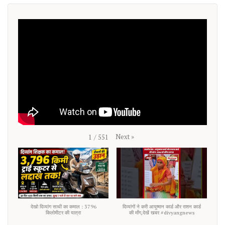
Next
»
1
/
551
देखो दिव्यांग साथी का कमाल : 3796
दिव्यांगों ने करी आयुष्मान कार्ड और राशन कार्ड
किलोमीटर की यात्रा
की माँग,देखें खबर #divyangnews