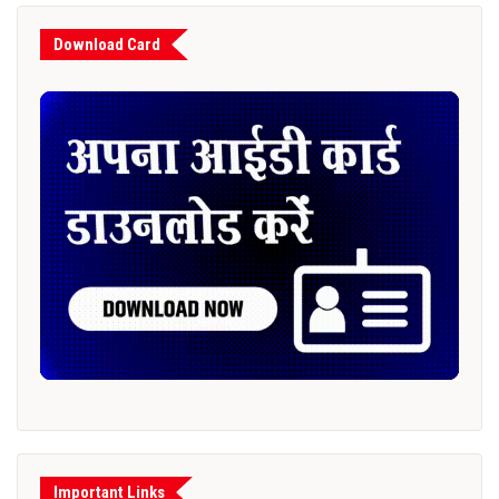
Download Card
Important Links