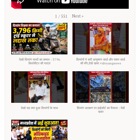
Next
»
1
/
551
देखो दिव्यांग साथी का कमाल : 3796
दिव्यांगों ने करी आयुष्मान कार्ड और राशन कार्ड
किलोमीटर की यात्रा
की माँग,देखें खबर #divyangnews
देखो यह क्या हुआ दिव्यांगों के साथ
दिव्यांग आरक्षण पर हाईकोर्ट का फैसला : देखें
खबर