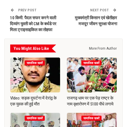
PREV POST
NEXT POST
10 किमी. पैदल सफर करने वाली
मुख्यमंत्री किसान एवं खेतीहार
दिव्यांग युवती को CM के बर्थडे पर
मजदूर जीवन सुरक्षा योजना
मिला ट्राइसाइकिल का तोहफा
You Might Also Like
More From Author
सामाजिक खबरें
सामाजिक खबरें
VIdeo: सड़क दुघर्टना में देरांठू के
राजगढ़ धाम पर एक पेड़ राष्ट्र के
एक युवक की हुई मौत
नाम वृक्षारोपण में 5100 पौधे लगाये
सामाजिक खबरें
सामाजिक खबरें