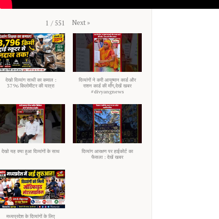
Next
»
1
/
551
देखो दिव्यांग साथी का कमाल :
दिव्यांगों ने करी आयुष्मान कार्ड और
3796 किलोमीटर की यात्रा
राशन कार्ड की माँग,देखें खबर
#divyangnews
देखो यह क्या हुआ दिव्यांगों के साथ
दिव्यांग आरक्षण पर हाईकोर्ट का
फैसला : देखें खबर
मध्यप्रदेश के दिव्यांगों के लिए