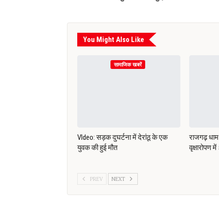
You Might Also Like
सामाजिक खबरें
VIdeo: सड़क दुघर्टना में देरांठू के एक
राजगढ़ धाम 
युवक की हुई मौत
वृक्षारोपण मे
PREV
NEXT