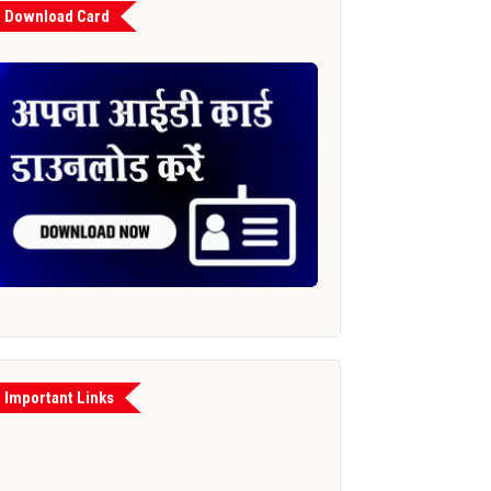
Download Card
Important Links