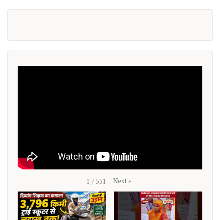
Next
»
1
/
551