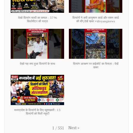
देखो दिव्यांग साथी का कमाल : 3796
दिव्यांगों ने करी आयुष्मान कार्ड और राशन कार्ड
किलोमीटर की यात्रा
की माँग,देखें खबर #divyangnews
देखो यह क्या हुआ दिव्यांगों के साथ
दिव्यांग आरक्षण पर हाईकोर्ट का फैसला : देखें
खबर
मध्यप्रदेश के दिव्यांगों के लिए खुशखबरी : 13
दिव्यांगों को मिली स्कूटी
Next
»
1
/
551