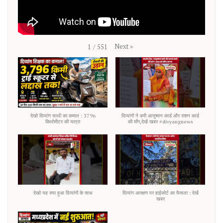
Next
»
1
/
551
देखो दिव्यांग साथी का कमाल : 3796
दिव्यांगों ने करी आयुष्मान कार्ड और राशन कार्ड
किलोमीटर की यात्रा
की माँग,देखें खबर #divyangnews
देखो यह क्या हुआ दिव्यांगों के साथ
दिव्यांग आरक्षण पर हाईकोर्ट का फैसला : देखें
खबर