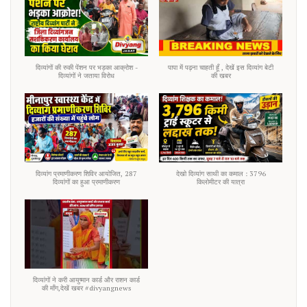
दिव्यांगों की रुकी पेंशन पर भड़का आक्रोश -
पापा में पढ़ना चाहती हूँ , देखें इस दिव्यांग बेटी
दिव्यांगों ने जताया विरोध
की खबर
दिव्यांग प्रमाणीकरण शिविर आयोजित, 287
देखो दिव्यांग साथी का कमाल : 3796
दिव्यांगों का हुआ प्रमाणीकरण
किलोमीटर की यात्रा
दिव्यांगों ने करी आयुष्मान कार्ड और राशन कार्ड
की माँग,देखें खबर #divyangnews