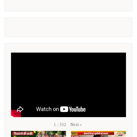
Next
»
1
/
552