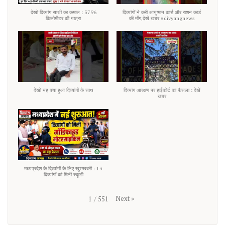
देखो दिव्यांग साथी का कमाल : 3796
दिव्यांगों ने करी आयुष्मान कार्ड और राशन कार्ड
किलोमीटर की यात्रा
की माँग,देखें खबर #divyangnews
देखो यह क्या हुआ दिव्यांगों के साथ
दिव्यांग आरक्षण पर हाईकोर्ट का फैसला : देखें
खबर
मध्यप्रदेश के दिव्यांगों के लिए खुशखबरी : 13
दिव्यांगों को मिली स्कूटी
Next
»
1
/
551