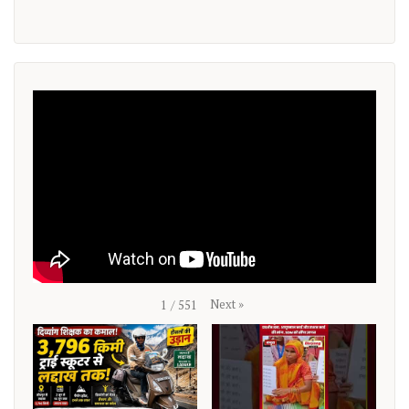
Next
»
1
/
551