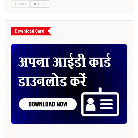
PREV
NEXT
Download Card