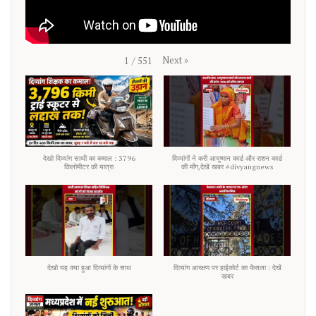
Next
»
1
/
551
देखो दिव्यांग साथी का कमाल : 3796
दिव्यांगों ने करी आयुष्मान कार्ड और राशन कार्ड
किलोमीटर की यात्रा
की माँग,देखें खबर #divyangnews
देखो यह क्या हुआ दिव्यांगों के साथ
दिव्यांग आरक्षण पर हाईकोर्ट का फैसला : देखें
खबर