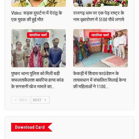
VIdeo: सड़क दुघर्टना में देरांठू के
राजगढ़ धाम पर एक पेड़ राष्ट्र के
एक युवक की हुई मौत
नाम वृक्षारोपण में 5100 पौधे लगाये
सामाजिक खबरें
सामाजिक खबरें
पुष्कर थाना पुलिस को मिली बडी
केकड़ी में शिवाय फाउंडेशन के
सफलताकैलाश बावरिया हत्या कांड
तत्वावधान में संचालित सिलाई केन्द
के सनसनी खेज मामले का…
की महिलाओं ने 1100…
PREV
NEXT
Download Card