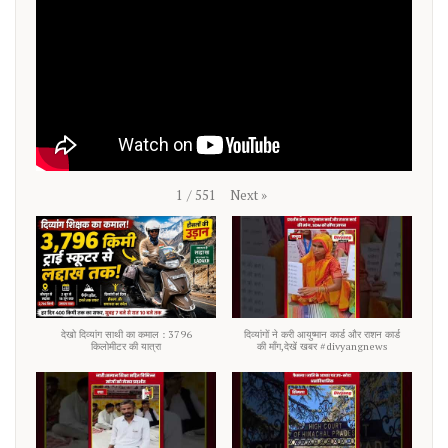
Next
»
1
/
551
देखो दिव्यांग साथी का कमाल : 3796
दिव्यांगों ने करी आयुष्मान कार्ड और राशन कार्ड
किलोमीटर की यात्रा
की माँग,देखें खबर #divyangnews