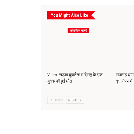
You Might Also Like
सामाजिक खबरें
VIdeo: सड़क दुघर्टना में देरांठू के एक
राजगढ़ धाम 
युवक की हुई मौत
वृक्षारोपण मे
PREV
NEXT