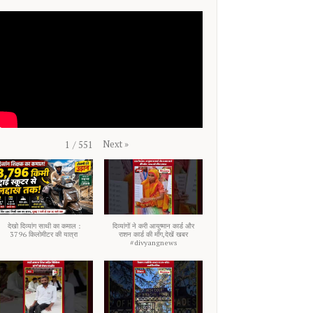
Next
»
1
/
551
देखो दिव्यांग साथी का कमाल :
दिव्यांगों ने करी आयुष्मान कार्ड और
3796 किलोमीटर की यात्रा
राशन कार्ड की माँग,देखें खबर
#divyangnews