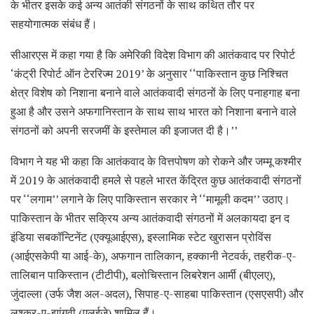
के भीतर इसके कई अन्य आतंकी संगठनों के साथ कथित तौर पर
सहयोगात्मक संबंध हैं।
सीआरएस में कहा गया है कि अमेरिकी विदेश विभाग की आतंकवाद पर रिपोर्ट
‘कंट्री रिपोर्ट ऑन टेररिज्म 2019’ के अनुसार ‘‘पाकिस्तान कुछ निश्चित
क्षेत्र विशेष को निशाना बनाने वाले आतंकवादी संगठनों के लिए पनाहगाह बना
हुआ है और उसने अफगानिस्तान के साथ साथ भारत को निशाना बनाने वाले
संगठनों को अपनी सरजमीं के इस्तेमाल की इजाजत दी है।’’
विभाग ने यह भी कहा कि आतंकवाद के वित्तपोषण को रोकने और जम्मू कश्मीर
में 2019 के आतंकवादी हमले से पहले भारत केंद्रित कुछ आतंकवादी संगठनों
पर ‘‘लगाम’’ लगाने के लिए पाकिस्तान सरकार ने ‘‘मामूली कदम’’ उठाए।
पाकिस्तान के भीतर सक्रिय अन्य आतंकवादी संगठनों में अलकायदा इन द
इंडिया सबकॉन्टिनेंट (एक्यूआईएस), इस्लामिक स्टेट खुरासन प्रोविंस
(आईएसकेपी या आई-के), अफगान तालिकान, हक्कानी नेटवर्क, तहरीक-ए-
तालिबान पाकिस्तान (टीटीपी), बलोचिस्तान लिबरेशन आर्मी (बीएलए),
जुंदाल्ला (उर्फ जैश अल-अदल), सिपाह-ए-साहबा पाकिस्तान (एसएसपी) और
लश्कर-ए-झांगवी (एलईजे) शामिल हैं।