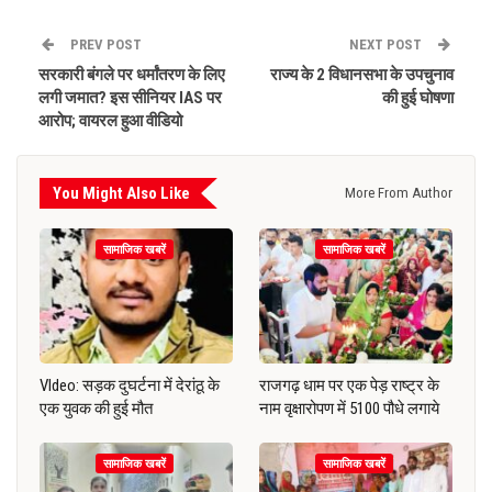
PREV POST
NEXT POST
सरकारी बंगले पर धर्मांतरण के लिए
राज्य के 2 विधानसभा के उपचुनाव
लगी जमात? इस सीनियर IAS पर
की हुई घोषणा
आरोप; वायरल हुआ वीडियो
You Might Also Like
More From Author
सामाजिक खबरें
सामाजिक खबरें
VIdeo: सड़क दुघर्टना में देरांठू के
राजगढ़ धाम पर एक पेड़ राष्ट्र के
एक युवक की हुई मौत
नाम वृक्षारोपण में 5100 पौधे लगाये
सामाजिक खबरें
सामाजिक खबरें