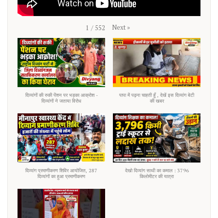
Next
»
1
/
552
दिव्यांगों की रुकी पेंशन पर भड़का आक्रोश -
पापा में पढ़ना चाहती हूँ , देखें इस दिव्यांग बेटी
दिव्यांगों ने जताया विरोध
की खबर
दिव्यांग प्रमाणीकरण शिविर आयोजित, 287
देखो दिव्यांग साथी का कमाल : 3796
दिव्यांगों का हुआ प्रमाणीकरण
किलोमीटर की यात्रा