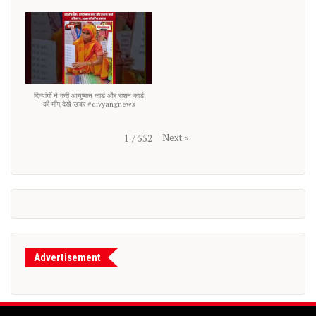
दिव्यांगों ने करी आयुष्मान कार्ड और राशन कार्ड
की माँग,देखें खबर #divyangnews
Next
»
1
/
552
Advertisement