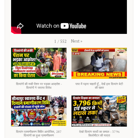
Next
»
1
/
552
दिव्यांगों की रुकी पेंशन पर भड़का आक्रोश -
पापा में पढ़ना चाहती हूँ , देखें इस दिव्यांग बेटी
दिव्यांगों ने जताया विरोध
की खबर
दिव्यांग प्रमाणीकरण शिविर आयोजित, 287
देखो दिव्यांग साथी का कमाल : 3796
दिव्यांगों का हुआ प्रमाणीकरण
किलोमीटर की यात्रा