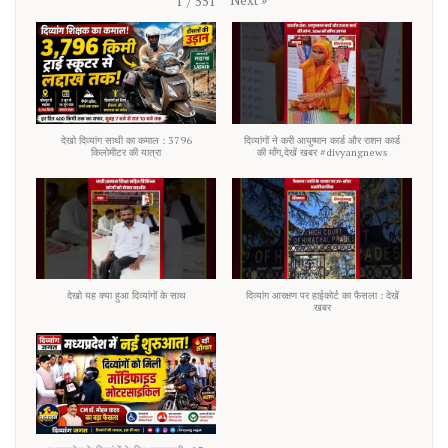
Next
»
1
/
551
देखो दिव्यांग साथी का कमाल : 3796
दिव्यांगों ने करी आयुष्मान कार्ड और राशन कार्ड
किलोमीटर की यात्रा
की माँग,देखें खबर #divyangnews
देखो यह क्या हुआ दिव्यांगों के साथ
दिव्यांग आरक्षण पर हाईकोर्ट का फैसला : देखें
खबर