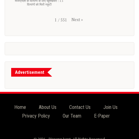
मध्यप्रदेश के दिव्यांगों के लिए खुशखबरी : 13
दिव्यांगों को मिली स्कूटी
Next
»
1
/
551
Advertisement
Home
About Us
Contact Us
Join Us
Privacy Policy
Our Team
E-Paper
© 2026 - Divyang Jagat. All Rights Reserved.