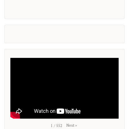
Next
»
1
/
552