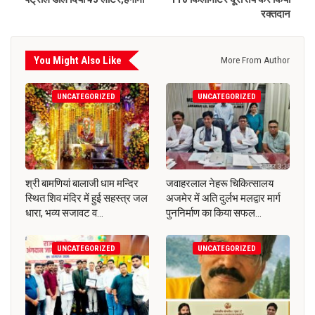
रक्तदान
You Might Also Like
More From Author
UNCATEGORIZED
UNCATEGORIZED
श्री बामणियां बालाजी धाम मन्दिर
जवाहरलाल नेहरू चिकित्सालय
स्थित शिव मंदिर में हुई सहस्त्र जल
अजमेर में अति दुर्लभ मलद्वार मार्ग
धारा, भव्य सजावट व…
पुननिर्माण का किया सफल…
UNCATEGORIZED
UNCATEGORIZED