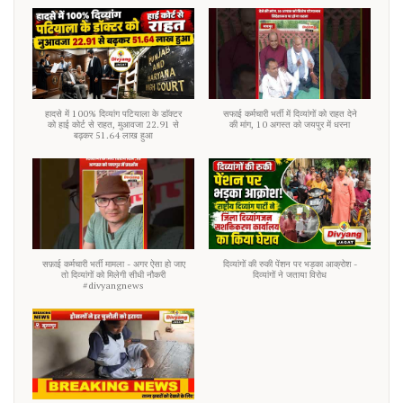
हादसे में 100% दिव्यांग पटियाला के डाॅक्टर
सफाई कर्मचारी भर्ती में दिव्यांगों को राहत देने
को हाई कोर्ट से राहत, मुआवजा 22.91 से
की मांग, 10 अगस्त को जयपुर में धरना
बढ़कर 51.64 लाख हुआ
सफ़ाई कर्मचारी भर्ती मामला - अगर ऐसा हो जाए
दिव्यांगों की रुकी पेंशन पर भड़का आक्रोश -
तो दिव्यांगों को मिलेगी सीधी नौकरी
दिव्यांगों ने जताया विरोध
#divyangnews