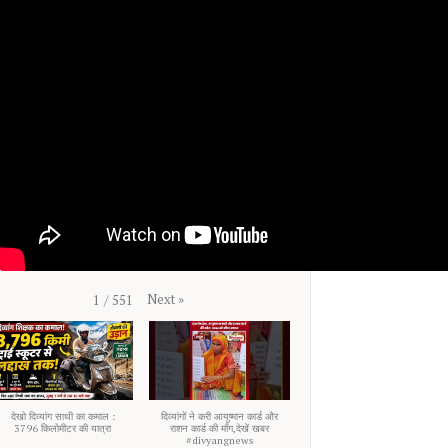
Next
»
1
/
551
देखो दिव्यांग साथी का कमाल :
दिव्यांगों ने करी आयुष्मान कार्ड और
3796 किलोमीटर की यात्रा
राशन कार्ड की माँग,देखें खबर
#divyangnews