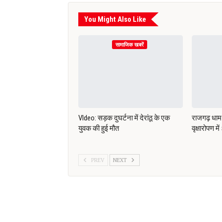
You Might Also Like
सामाजिक खबरें
VIdeo: सड़क दुघर्टना में देरांठू के एक
राजगढ़ धाम 
युवक की हुई मौत
वृक्षारोपण मे
PREV
NEXT