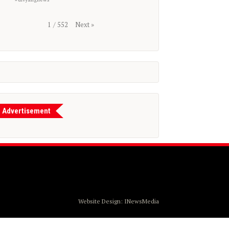
Next
»
1
/
552
Advertisement
Website Design:
INewsMedia