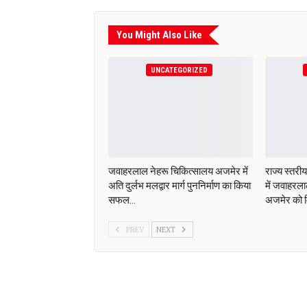
You Might Also Like
UNCATEGORIZED
जवाहरलाल नेहरू चिकित्सालय अजमेर में
राज्य स्तरी
अति दुर्लभ मलद्वार मार्ग पुननिर्माण का किया
में जवाहरल
सफल…
अजमेर को 
PREV
NEXT