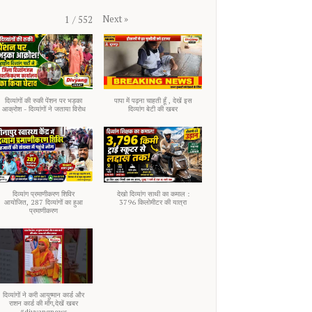
Next
»
1
/
552
दिव्यांगों की रुकी पेंशन पर भड़का
पापा में पढ़ना चाहती हूँ , देखें इस
आक्रोश - दिव्यांगों ने जताया विरोध
दिव्यांग बेटी की खबर
दिव्यांग प्रमाणीकरण शिविर
देखो दिव्यांग साथी का कमाल :
आयोजित, 287 दिव्यांगों का हुआ
3796 किलोमीटर की यात्रा
प्रमाणीकरण
दिव्यांगों ने करी आयुष्मान कार्ड और
राशन कार्ड की माँग,देखें खबर
#divyangnews