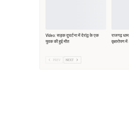
VIdeo: सड़क दुघर्टना में देरांठू के एक
राजगढ़ धाम 
युवक की हुई मौत
वृक्षारोपण मे
PREV
NEXT