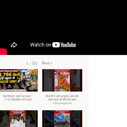
Next
»
1
/
551
देखो दिव्यांग साथी का कमाल :
दिव्यांगों ने करी आयुष्मान कार्ड और
3796 किलोमीटर की यात्रा
राशन कार्ड की माँग,देखें खबर
#divyangnews