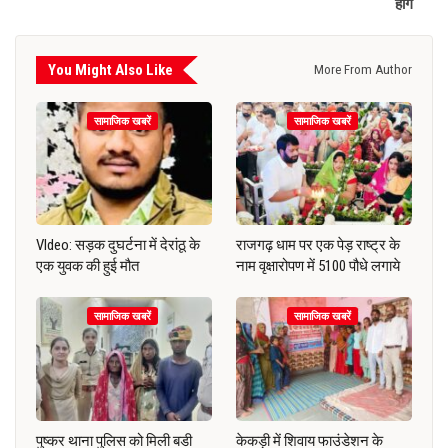
होंगे
You Might Also Like
More From Author
सामाजिक खबरें
सामाजिक खबरें
VIdeo: सड़क दुघर्टना में देरांठू के
राजगढ़ धाम पर एक पेड़ राष्ट्र के
एक युवक की हुई मौत
नाम वृक्षारोपण में 5100 पौधे लगाये
सामाजिक खबरें
सामाजिक खबरें
पुष्कर थाना पुलिस को मिली बडी
केकड़ी में शिवाय फाउंडेशन के