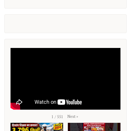
Next
»
1
/
551