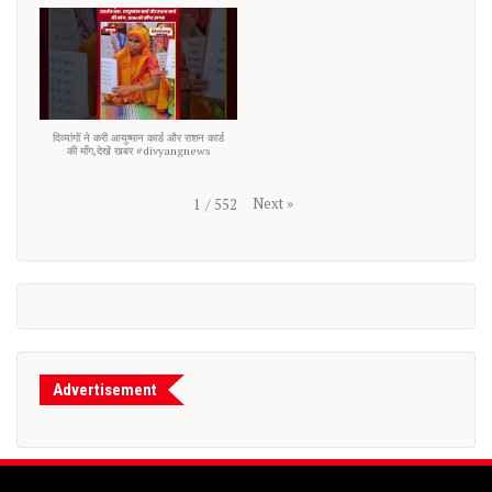
दिव्यांगों ने करी आयुष्मान कार्ड और राशन कार्ड
की माँग,देखें खबर #divyangnews
Next
»
1
/
552
Advertisement