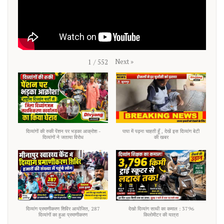
Next
»
1
/
552
दिव्यांगों की रुकी पेंशन पर भड़का आक्रोश -
पापा में पढ़ना चाहती हूँ , देखें इस दिव्यांग बेटी
दिव्यांगों ने जताया विरोध
की खबर
दिव्यांग प्रमाणीकरण शिविर आयोजित, 287
देखो दिव्यांग साथी का कमाल : 3796
दिव्यांगों का हुआ प्रमाणीकरण
किलोमीटर की यात्रा