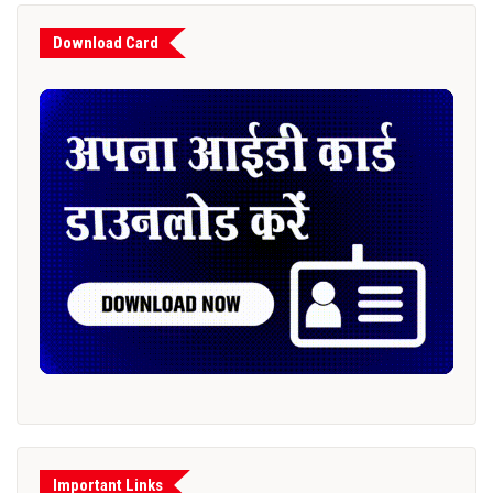
Download Card
Important Links