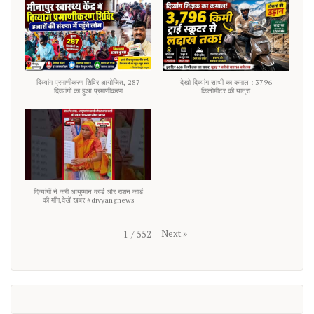
दिव्यांग प्रमाणीकरण शिविर आयोजित, 287
देखो दिव्यांग साथी का कमाल : 3796
दिव्यांगों का हुआ प्रमाणीकरण
किलोमीटर की यात्रा
दिव्यांगों ने करी आयुष्मान कार्ड और राशन कार्ड
की माँग,देखें खबर #divyangnews
Next
»
1
/
552