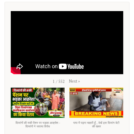
Next
»
1
/
552
दिव्यांगों की रुकी पेंशन पर भड़का आक्रोश -
पापा में पढ़ना चाहती हूँ , देखें इस दिव्यांग बेटी
दिव्यांगों ने जताया विरोध
की खबर