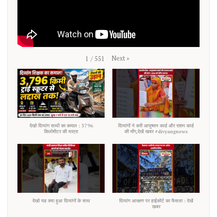
Next
»
1
/
551
देखो दिव्यांग साथी का कमाल : 3796
दिव्यांगों ने करी आयुष्मान कार्ड और राशन कार्ड
किलोमीटर की यात्रा
की माँग,देखें खबर #divyangnews
देखो यह क्या हुआ दिव्यांगों के साथ
दिव्यांग आरक्षण पर हाईकोर्ट का फैसला : देखें
खबर