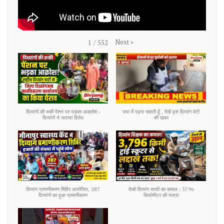
Next
»
1
/
552
दिव्यांगों की रुकी पेंशन पर भड़का आक्रोश -
पापा में पढ़ना चाहती हूँ , देखें इस दिव्यांग बेटी
दिव्यांगों ने जताया विरोध
की खबर
दिव्यांग प्रमाणीकरण शिविर आयोजित, 287
देखो दिव्यांग साथी का कमाल : 3796
दिव्यांगों का हुआ प्रमाणीकरण
किलोमीटर की यात्रा