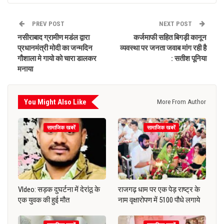
PREV POST
NEXT POST
नसीराबाद ग्रामीण मडंल द्वारा
कर्जमाफी सहित बिगड़ी कानून
प्रधानमंत्री मोदी का जन्मदिन
व्यवस्था पर जनता जवाब मांग रही है
गौशाला मे गायो को चारा डालकर
: सतीश पूनिया
मनाया
You Might Also Like
More From Author
सामाजिक खबरें
सामाजिक खबरें
VIdeo: सड़क दुघर्टना में देरांठू के
राजगढ़ धाम पर एक पेड़ राष्ट्र के
एक युवक की हुई मौत
नाम वृक्षारोपण में 5100 पौधे लगाये