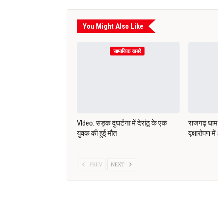
You Might Also Like
सामाजिक खबरें
VIdeo: सड़क दुघर्टना में देरांठू के एक
राजगढ़ धाम 
युवक की हुई मौत
वृक्षारोपण मे
PREV
NEXT