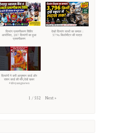
दिव्यांग प्रमाणीकरण शिविर
देखो दिव्यांग साथी का कमाल :
आयोजित, 287 दिव्यांगों का हुआ
3796 किलोमीटर की यात्रा
प्रमाणीकरण
दिव्यांगों ने करी आयुष्मान कार्ड और
राशन कार्ड की माँग,देखें खबर
#divyangnews
Next
»
1
/
552