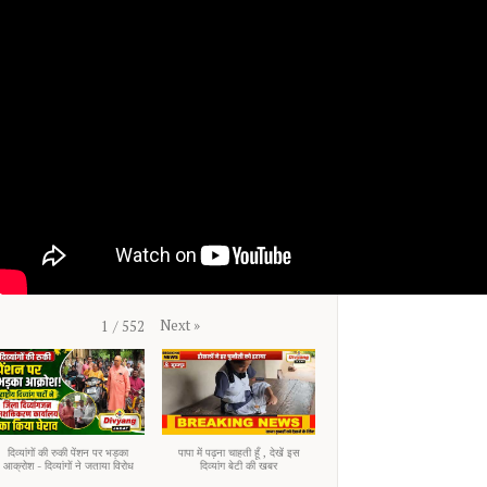
Next
»
1
/
552
दिव्यांगों की रुकी पेंशन पर भड़का
पापा में पढ़ना चाहती हूँ , देखें इस
आक्रोश - दिव्यांगों ने जताया विरोध
दिव्यांग बेटी की खबर