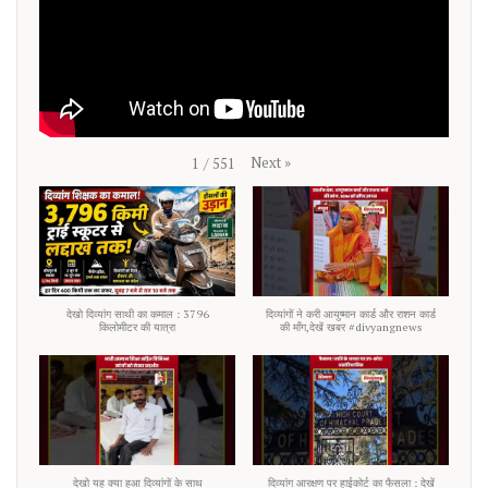
Next
»
1
/
551
देखो दिव्यांग साथी का कमाल : 3796
दिव्यांगों ने करी आयुष्मान कार्ड और राशन कार्ड
किलोमीटर की यात्रा
की माँग,देखें खबर #divyangnews
देखो यह क्या हुआ दिव्यांगों के साथ
दिव्यांग आरक्षण पर हाईकोर्ट का फैसला : देखें