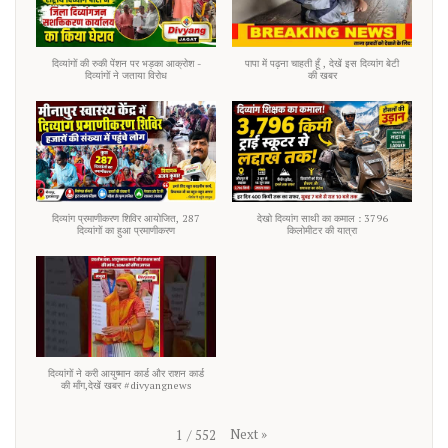
दिव्यांगों की रुकी पेंशन पर भड़का आक्रोश -
पापा में पढ़ना चाहती हूँ , देखें इस दिव्यांग बेटी
दिव्यांगों ने जताया विरोध
की खबर
दिव्यांग प्रमाणीकरण शिविर आयोजित, 287
देखो दिव्यांग साथी का कमाल : 3796
दिव्यांगों का हुआ प्रमाणीकरण
किलोमीटर की यात्रा
दिव्यांगों ने करी आयुष्मान कार्ड और राशन कार्ड
की माँग,देखें खबर #divyangnews
Next
»
1
/
552