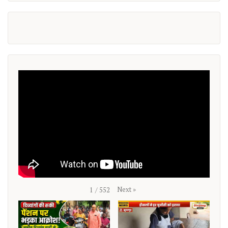
Next
»
1
/
552