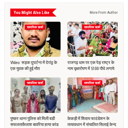
You Might Also Like
More From Author
सामाजिक खबरें
सामाजिक खबरें
VIdeo: सड़क दुघर्टना में देरांठू के
राजगढ़ धाम पर एक पेड़ राष्ट्र के
एक युवक की हुई मौत
नाम वृक्षारोपण में 5100 पौधे लगाये
सामाजिक खबरें
सामाजिक खबरें
पुष्कर थाना पुलिस को मिली बडी
केकड़ी में शिवाय फाउंडेशन के
सफलताकैलाश बावरिया हत्या कांड
तत्वावधान में संचालित सिलाई केन्द