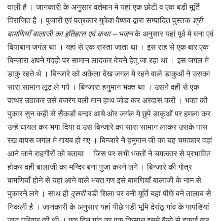
वाली है । जानकारी के अनुसार वर्तमान मे यहां एक छोटी व एक बडी मूर्ति
विराजित है । पुजारी एवं पत्रकार मुकेश वैष्णव द्वारा सम्पादित पुस्तक
श्री
बामणियाँ बालाजी का इतिहास एवं कथा – भजन
के अनुसार यहां पूर्व मे घना एवं
बियाबान जगंल था । यहां से एक रास्ता जाता था । इस राह से एक बार एक
बिन्जारा अपने गदहो पर सामान लादकर बेचने हेतू जा रहा था । इस जगंल मे
डाकु रहते थे । बिन्जारे को अकेला देख जगल मे रहने वाले डाकुओं ने उसका
सारा सामान लूट ले गये । बिन्जारा हनुमान भक्त था । उसने वही से एक
पत्थर उठाकर उसे बजरंग बली मान हाथ जोड कर अरदास करी । भक्त की
पुकार सुन कही से सैकडों बन्दर आये ओर जगंल मे छुपे डाकुओं पर हमला कर
उन्हे घायल कर भगा दिया व उस बिन्जारे का सारा सामान लाकर उसके पास
रख वापस जगंल मे गायब हो गए । बिन्जारे ने हनुमान जी का यह चमत्कार वहां
आने जाने राहगीरों को बताया । जिस पर सभी भक्तों ने चमत्कार से प्रभावित
होकर वही बालाजी का मन्दिर बना पुजा करने लगे । बिन्जारे की गोत्र
बामणियाँ होने से यहां आने वाले भक्त गण इसे बामणियाँ बालाजी के नाम से
पुकारने लगे । साथ ही
दुसरी
बडी शिला पर बनी मूर्ति यहां पीछे बने तालाब से
निकली है । जानकारी के अनुसार यहां पीछे पडी भूमि देरांठू गांव के पापडियां
जाट परिवार की थी । एक दिन गांव का एक किसान इसमे बैलो से हकाई कर