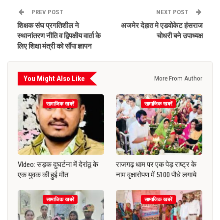
PREV POST
NEXT POST
शिक्षक संघ प्रगतिशील ने
अजमेर देहात मे एडवोकेट हंसराज
स्थानांतरण नीति व द्विपक्षीय वार्ता के
चोधरी बने उपाध्यक्ष
लिए शिक्षा मंत्री को सौंपा ज्ञापन
You Might Also Like
More From Author
सामाजिक खबरें
सामाजिक खबरें
VIdeo: सड़क दुघर्टना में देरांठू के
राजगढ़ धाम पर एक पेड़ राष्ट्र के
एक युवक की हुई मौत
नाम वृक्षारोपण में 5100 पौधे लगाये
सामाजिक खबरें
सामाजिक खबरें