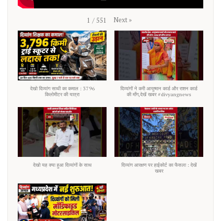
Next
»
1
/
551
देखो दिव्यांग साथी का कमाल : 3796
दिव्यांगों ने करी आयुष्मान कार्ड और राशन कार्ड
किलोमीटर की यात्रा
की माँग,देखें खबर #divyangnews
देखो यह क्या हुआ दिव्यांगों के साथ
दिव्यांग आरक्षण पर हाईकोर्ट का फैसला : देखें
खबर