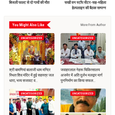
बिजली फाल्ट से दो गायों की मौत
सखी वन स्टॉप सेंटर-सह-महिला
हेल्पलाइन की बैठक सम्पन्न
You Might Also Like
More From Author
UNCATEGORIZED
UNCATEGORIZED
श्री बामणियां बालाजी धाम मन्दिर
जवाहरलाल नेहरू चिकित्सालय
स्थित शिव मंदिर में हुई सहस्त्र जल
अजमेर में अति दुर्लभ मलद्वार मार्ग
धारा, भव्य सजावट व…
पुननिर्माण का किया सफल…
UNCATEGORIZED
UNCATEGORIZED