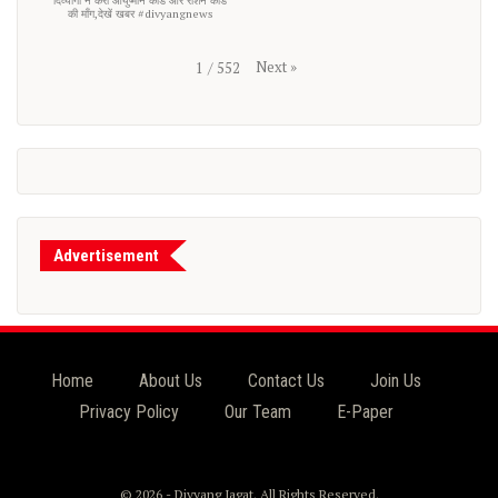
की माँग,देखें खबर #divyangnews
Next
»
1
/
552
Advertisement
Home
About Us
Contact Us
Join Us
Privacy Policy
Our Team
E-Paper
© 2026 - Divyang Jagat. All Rights Reserved.