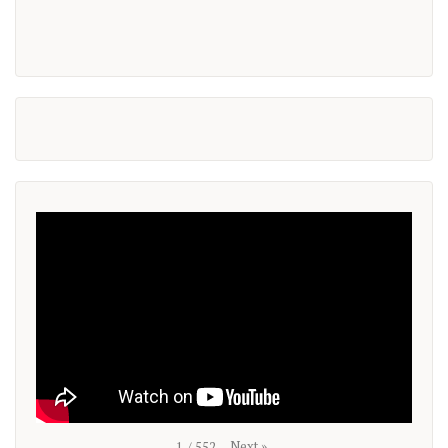
Next
»
1
/
552