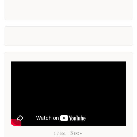
Next
»
1
/
551