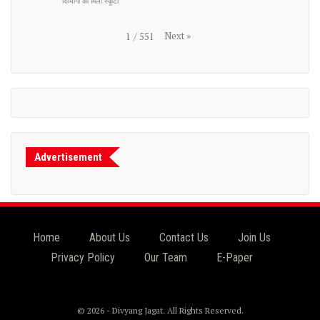
दिव्यांगों को मिली स्कूटी
Next
»
1
/
551
Advertisement
Home
About Us
Contact Us
Join Us
Privacy Policy
Our Team
E-Paper
© 2026 - Divyang Jagat. All Rights Reserved.