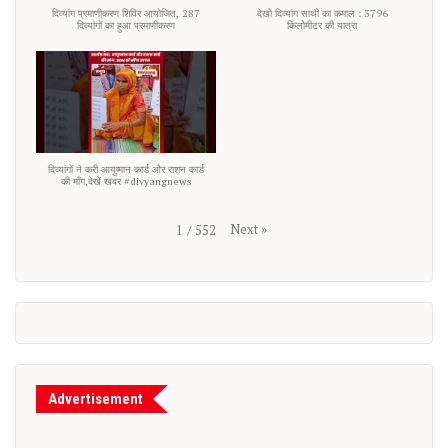
दिव्यांग प्रमाणीकरण शिविर आयोजित, 287
देखो दिव्यांग साथी का कमाल : 3796
दिव्यांगों का हुआ प्रमाणीकरण
किलोमीटर की यात्रा
दिव्यांगों ने करी आयुष्मान कार्ड और राशन कार्ड
की माँग,देखें खबर #divyangnews
Next
»
1
/
552
Advertisement