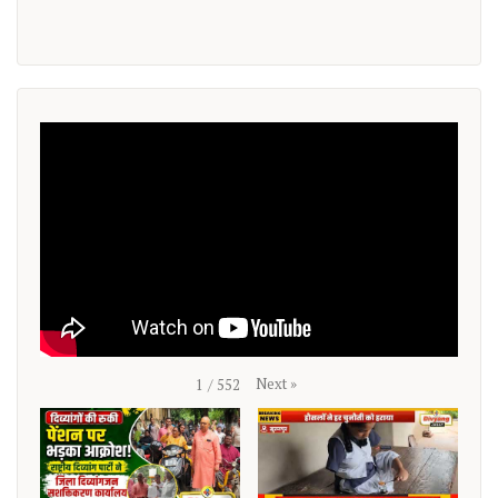
Next
»
1
/
552