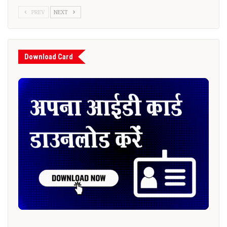
PREV
NEXT
Download Card