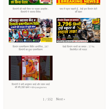
दिव्यांगों की रुकी पेंशन पर भड़का आक्रोश -
पापा में पढ़ना चाहती हूँ , देखें इस दिव्यांग बेटी
दिव्यांगों ने जताया विरोध
की खबर
दिव्यांग प्रमाणीकरण शिविर आयोजित, 287
देखो दिव्यांग साथी का कमाल : 3796
दिव्यांगों का हुआ प्रमाणीकरण
किलोमीटर की यात्रा
दिव्यांगों ने करी आयुष्मान कार्ड और राशन कार्ड
की माँग,देखें खबर #divyangnews
Next
»
1
/
552