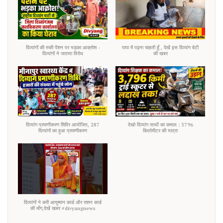
दिव्यांगों की रुकी पेंशन पर भड़का आक्रोश -
पापा में पढ़ना चाहती हूँ , देखें इस दिव्यांग बेटी
दिव्यांगों ने जताया विरोध
की खबर
दिव्यांग प्रमाणीकरण शिविर आयोजित, 287
देखो दिव्यांग साथी का कमाल : 3796
दिव्यांगों का हुआ प्रमाणीकरण
किलोमीटर की यात्रा
दिव्यांगों ने करी आयुष्मान कार्ड और राशन कार्ड
की माँग,देखें खबर #divyangnews