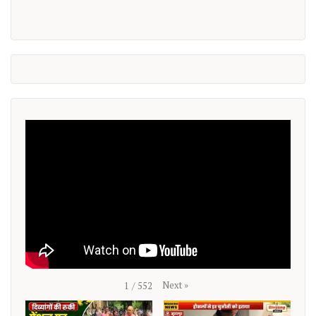
Next
»
1
/
552