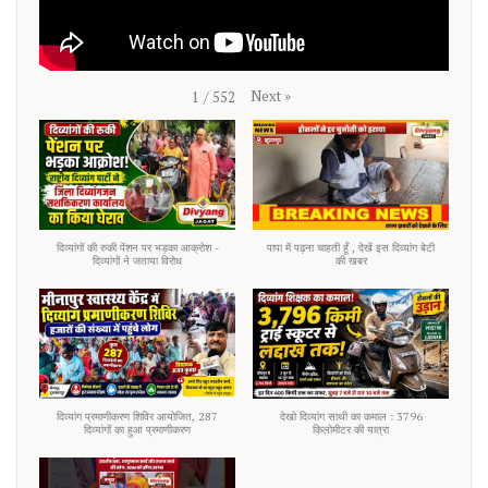
Next
»
1
/
552
दिव्यांगों की रुकी पेंशन पर भड़का आक्रोश -
पापा में पढ़ना चाहती हूँ , देखें इस दिव्यांग बेटी
दिव्यांगों ने जताया विरोध
की खबर
दिव्यांग प्रमाणीकरण शिविर आयोजित, 287
देखो दिव्यांग साथी का कमाल : 3796
दिव्यांगों का हुआ प्रमाणीकरण
किलोमीटर की यात्रा