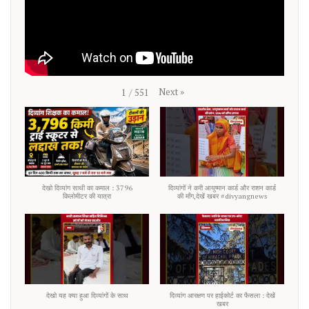
Next
»
1
/
551
देखो दिव्यांग साथी का कमाल : 3796
दिव्यांगों ने करी आयुष्मान कार्ड और राशन कार्ड
किलोमीटर की यात्रा
की माँग,देखें खबर #divyangnews
देखो यह क्या हुआ दिव्यांगों के साथ
दिव्यांग आरक्षण पर हाईकोर्ट का फैसला : देखें
खबर