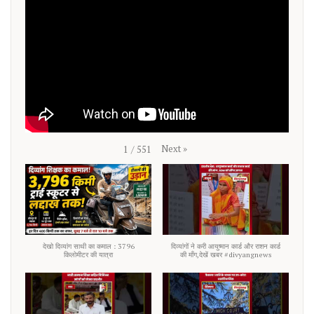
Next
»
1
/
551
देखो दिव्यांग साथी का कमाल : 3796
दिव्यांगों ने करी आयुष्मान कार्ड और राशन कार्ड
किलोमीटर की यात्रा
की माँग,देखें खबर #divyangnews