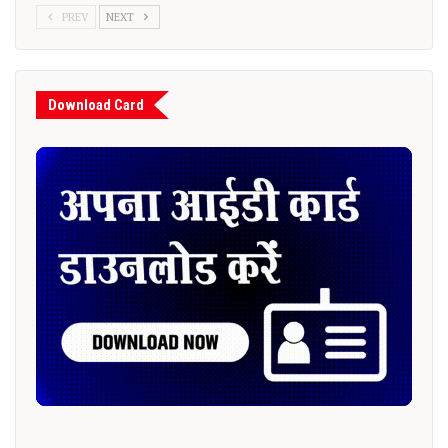
PREV
NEXT
Download Card