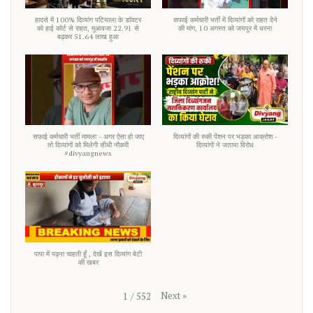
हादसे में 100% दिव्यांग पटियाला के डाॅक्टर
सफाई कर्मचारी भर्ती में दिव्यांगों को राहत देने
को हाई कोर्ट से राहत, मुआवजा 22.91 से
की मांग, 10 अगस्त को जयपुर में धरना
बढ़कर 51.64 लाख हुआ
सफ़ाई कर्मचारी भर्ती मामला - अगर ऐसा हो जाए
दिव्यांगों की रुकी पेंशन पर भड़का आक्रोश -
तो दिव्यांगों को मिलेगी सीधी नौकरी
दिव्यांगों ने जताया विरोध
#divyangnews
पापा में पढ़ना चाहती हूँ , देखें इस दिव्यांग बेटी
की खबर
Next
»
1
/
552