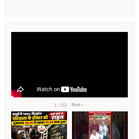
Next
»
1
/
552