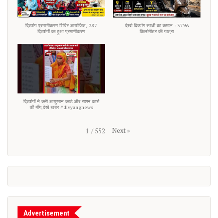
दिव्यांग प्रमाणीकरण शिविर आयोजित, 287
देखो दिव्यांग साथी का कमाल : 3796
दिव्यांगों का हुआ प्रमाणीकरण
किलोमीटर की यात्रा
दिव्यांगों ने करी आयुष्मान कार्ड और राशन कार्ड
की माँग,देखें खबर #divyangnews
Next
»
1
/
552
Advertisement