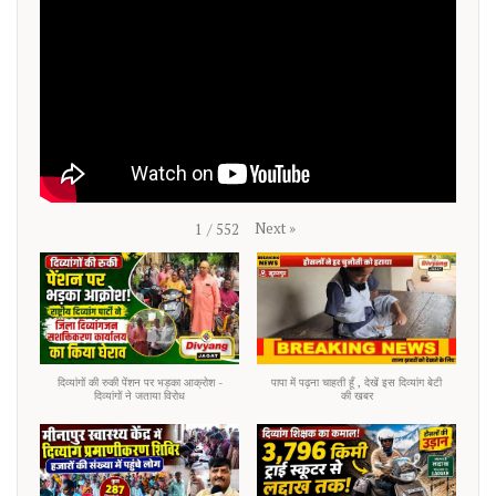
Next
»
1
/
552
दिव्यांगों की रुकी पेंशन पर भड़का आक्रोश -
पापा में पढ़ना चाहती हूँ , देखें इस दिव्यांग बेटी
दिव्यांगों ने जताया विरोध
की खबर