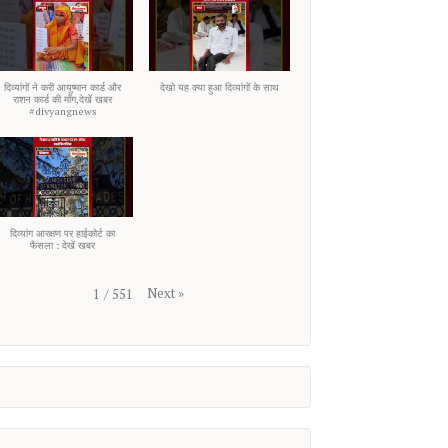
दिव्यांगों ने करी आयुष्मान कार्ड और
देखो यह क्या हुआ दिव्यांगों के साथ
राशन कार्ड की माँग,देखें खबर
#divyangnews
दिव्यांग आरक्षण पर हाईकोर्ट का
फैसला : देखें खबर
Next
»
1
/
551