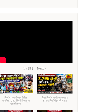
Next
»
1
/
551
दिव्यांग प्रमाणीकरण शिविर
देखो दिव्यांग साथी का कमाल :
आयोजित, 287 दिव्यांगों का हुआ
3796 किलोमीटर की यात्रा
प्रमाणीकरण