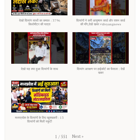
देखो दिव्यांग साथी का कमाल : 3796
दिव्यांगों ने करी आयुष्मान कार्ड और राशन कार्ड
किलोमीटर की यात्रा
की माँग,देखें खबर #divyangnews
देखो यह क्या हुआ दिव्यांगों के साथ
दिव्यांग आरक्षण पर हाईकोर्ट का फैसला : देखें
खबर
मध्यप्रदेश के दिव्यांगों के लिए खुशखबरी : 13
दिव्यांगों को मिली स्कूटी
Next
»
1
/
551