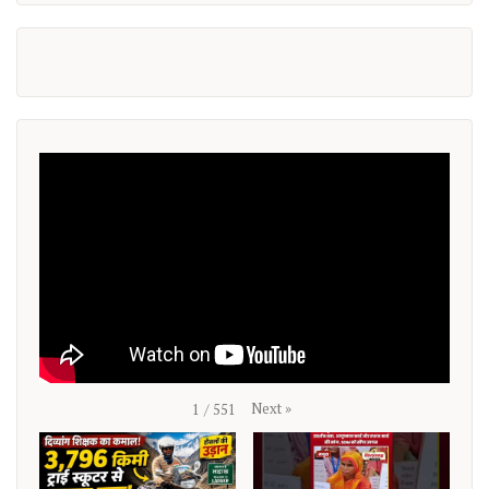
Next
»
1
/
551