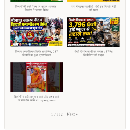
दिव्यांगों की रुकी पेंशन पर भड़का आक्रोश -
पापा में पढ़ना चाहती हूँ , देखें इस दिव्यांग बेटी
दिव्यांगों ने जताया विरोध
की खबर
दिव्यांग प्रमाणीकरण शिविर आयोजित, 287
देखो दिव्यांग साथी का कमाल : 3796
दिव्यांगों का हुआ प्रमाणीकरण
किलोमीटर की यात्रा
दिव्यांगों ने करी आयुष्मान कार्ड और राशन कार्ड
की माँग,देखें खबर #divyangnews
Next
»
1
/
552