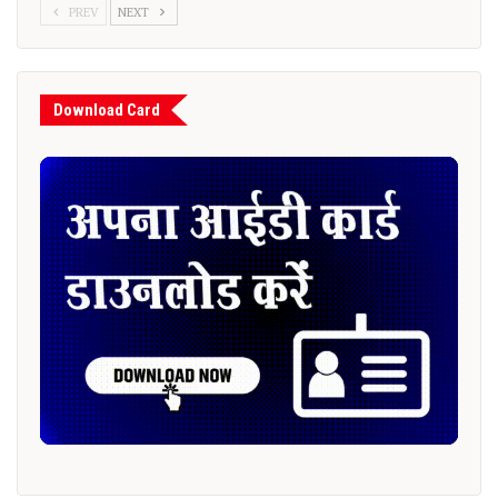
PREV
NEXT
Download Card