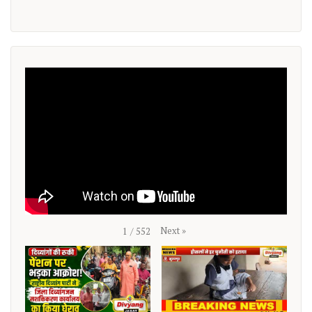
Next
»
1
/
552