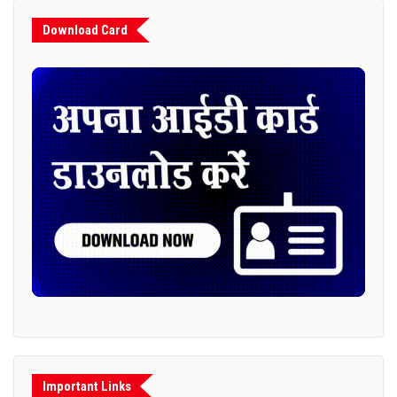
Download Card
Important Links