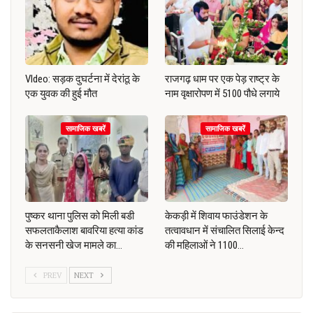
VIdeo: सड़क दुघर्टना में देरांठू के
राजगढ़ धाम पर एक पेड़ राष्ट्र के
एक युवक की हुई मौत
नाम वृक्षारोपण में 5100 पौधे लगाये
सामाजिक खबरें
सामाजिक खबरें
पुष्कर थाना पुलिस को मिली बडी
केकड़ी में शिवाय फाउंडेशन के
सफलताकैलाश बावरिया हत्या कांड
तत्वावधान में संचालित सिलाई केन्द
के सनसनी खेज मामले का…
की महिलाओं ने 1100…
PREV
NEXT