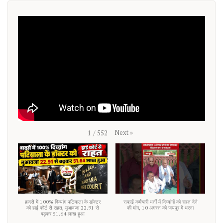
Next
»
1
/
552
हादसे में 100% दिव्यांग पटियाला के डाॅक्टर
सफाई कर्मचारी भर्ती में दिव्यांगों को राहत देने
को हाई कोर्ट से राहत, मुआवजा 22.91 से
की मांग, 10 अगस्त को जयपुर में धरना
बढ़कर 51.64 लाख हुआ