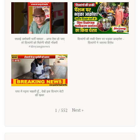
सफ़ाई कर्मचारी भर्ती मामला - अगर ऐसा हो जाए
दिव्यांगों की रुकी पेंशन पर भड़का आक्रोश -
तो दिव्यांगों को मिलेगी सीधी नौकरी
दिव्यांगों ने जताया विरोध
#divyangnews
पापा में पढ़ना चाहती हूँ , देखें इस दिव्यांग बेटी
की खबर
Next
»
1
/
552